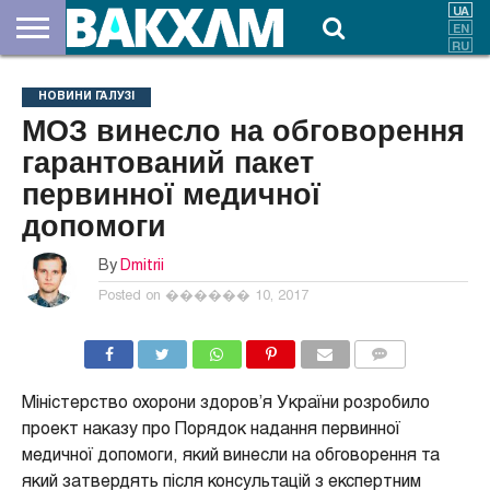
ПРО
НАС
ВНЕСКИ
ДОКУМЕНТИ
НОВИНИ
КОНТАКТИ
НОВИНИ ГАЛУЗІ
МОЗ винесло на обговорення
гарантований пакет
первинної медичної
допомоги
By
Dmitrii
Posted on
������ 10, 2017
COMMENTS
Міністерство охорони здоров’я України розробило
проект наказу про Порядок надання первинної
медичної допомоги, який винесли на обговорення та
який затвердять після консультацій з експертним