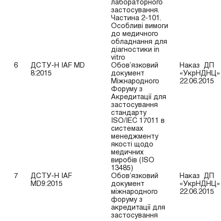
лабораторного
застосування.
Частина 2-101.
Особливі вимоги
до медичного
обладнання для
діагностики in
vitro
6
ДСТУ-Н IAF MD
Обов’язковий
Наказ ДП
8:2015
документ
«УкрНДНЦ» 
Міжнародного
22.06.2015
Форуму з
Акредитації для
застосування
стандарту
ISO/IEC 17011 в
системах
менеджменту
якості щодо
медичних
виробів (ISO
13485)
7
ДСТУ-Н IAF
Обов’язковий
Наказ ДП
MD9:2015
документ
«УкрНДНЦ» 
міжнародного
22.06.2015
форуму з
акредитації для
застосування