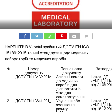
COMMENTS
НАРЕШТІ! В Україні прийнятий ДСТУ EN ISO
15189:2015 та інші стандарти щодо медичних
лабораторій та медичних виробів
№
Номер
Повна назва
Затверд
документу
документу
1
ДСТУ EN 13532:2015
Загальні вимоги
Наказ ДП
до медичних
«УКРНДНЦ»
виробів для
від 21.08.20
діагностики in
vitro для
самотестування
2
ДСТУ EN 13641:201_
Усунення або
Наказ ДП
зменшення
«УКРНДНЦ»
ризику
від 18.12.20