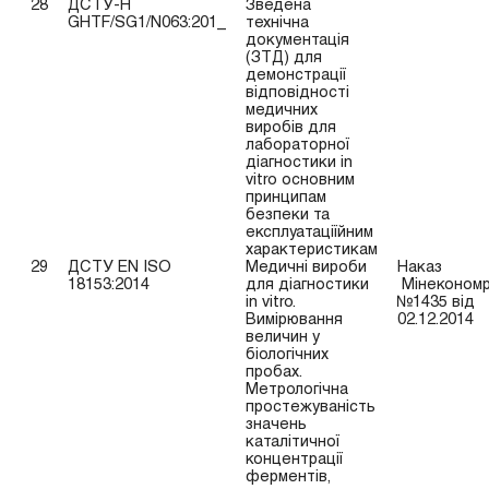
28
ДСТУ-Н
Зведена
GHTF/SG1/N063:201_
технічна
документація
(ЗТД) для
демонстрації
відповідності
медичних
виробів для
лабораторної
діагностики in
vitro основним
принципам
безпеки та
експлуатаціїйним
характеристикам
29
ДСТУ EN ISO
Медичні вироби
Наказ
18153:2014
для діагностики
Мінекономр
in vitro.
№1435 від
Вимірювання
02.12.2014
величин у
біологічних
пробах.
Метрологічна
простежуваність
значень
каталітичної
концентрації
ферментів,