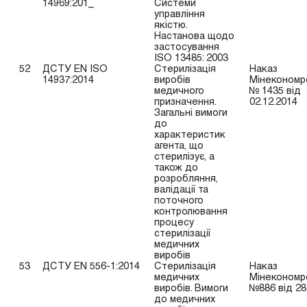
14969:201_
Системи
управління
якістю.
Настанова щодо
застосування
ISO 13485: 2003
52
ДСТУ EN ISO
Стерилізація
Наказ
14937:2014
виробів
Мінекономр
медичного
№ 1435 від
призначення.
02.12.2014
Загальні вимоги
до
характеристик
агента, що
стерилізує, а
також до
розробляння,
валідації та
поточного
контролювання
процесу
стерилізації
медичних
виробів
53
ДСТУ EN 556-1:2014
Стерилізація
Наказ
медичних
Мінекономр
виробів. Вимоги
№886 від 28
до медичних