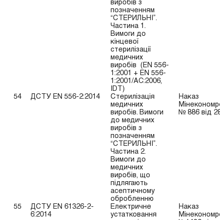
виробів з
позначенням
“СТЕРИЛЬНІ”.
Частина 1.
Вимоги до
кінцевої
стерилізації
медичних
виробів (EN 556-
1:2001 + EN 556-
1:2001/AC:2006,
IDT)
54
ДСТУ EN 556-2:2014
Стерилізація
Наказ
медичних
Мінекономр
виробів. Вимоги
№ 886 від 2
до медичних
виробів з
позначенням
“СТЕРИЛЬНІ”.
Частина 2.
Вимоги до
медичних
виробів, що
підлягають
асептичному
обробленню
55
ДСТУ EN 61326-2-
Електричне
Наказ
6:2014
устатковання
Мінекономр