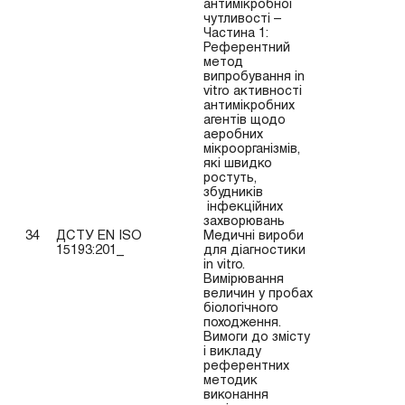
антимікробної
чутливості –
Частина 1:
Референтний
метод
випробування in
vitro активності
антимікробних
агентів щодо
аеробних
мікроорганізмів,
які швидко
ростуть,
збудників
інфекційних
захворювань
34
ДСТУ EN ISO
Медичні вироби
15193:201_
для діагностики
in vitro.
Вимірювання
величин у пробах
біологічного
походження.
Вимоги до змісту
і викладу
референтних
методик
виконання