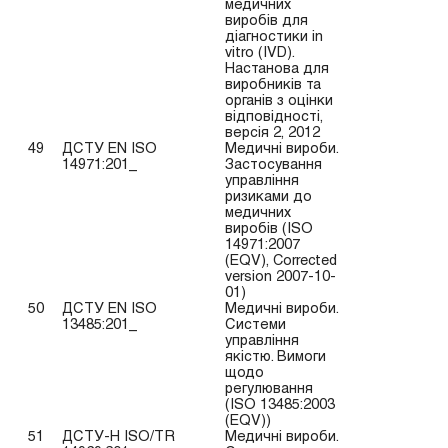
медичних
виробів для
діагностики in
vitro (IVD).
Настанова для
виробників та
органів з оцінки
відповідності,
версія 2, 2012
49
ДСТУ EN ISO
Медичні вироби.
14971:201_
Застосування
управління
ризиками до
медичних
виробів (ISO
14971:2007
(EQV), Corrected
version 2007-10-
01)
50
ДСТУ EN ISO
Медичні вироби.
13485:201_
Системи
управління
якістю. Вимоги
щодо
регулювання
(ISO 13485:2003
(EQV))
51
ДСТУ-Н ISO/TR
Медичні вироби.