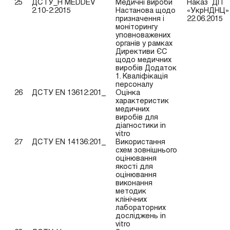
25
ДСТУ_Н MEDDEV
Медичні вироби
Наказ ДП
2.10-2:2015
Настанова щодо
«УкрНДНЦ» 
призначення і
22.06.2015
моніторингу
уповноважених
органів у рамках
Директиви ЄС
щодо медичних
виробів Додаток
1. Кваліфікація
персоналу
26
ДСТУ EN 13612:201_
Оцінка
характеристик
медичних
виробів для
діагностики in
vitro
27
ДСТУ EN 14136:201_
Використання
схем зовнішнього
оцінювання
якості для
оцінювання
виконання
методик
клінічних
лабораторних
досліджень in
vitro