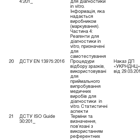
4:201_
для діагностики
in vitro.
Інформація, яка
надається
виробником
(маркування).
Частина 4:
Реагенти для
діагностики in
vitro, призначені
для
самотестування
20
ДСТУ EN 13975:2016
Процедури
Наказ ДП
відбору зразків,
«УКРНДНЦ»
використовувані
від 29.03.20
для
приймального
випробування
медичних
виробів для
діагностики in
vitro. Статистичні
аспекти
21
ДСТУ ISO Guide
Терміни та
30:201_
визначення,
пов’язані з
використанням
референтних