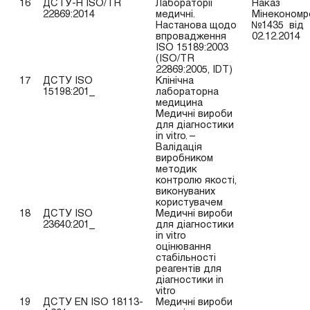
16
ДСТУ-Н ISO/TR
Лабораторії
Наказ
22869:2014
медичні.
Мінекономр
Настанова щодо
№1435 від
впровадження
02.12.2014
ISO 15189:2003
(ISO/TR
22869:2005, IDT)
17
ДСТУ ISO
Клінічна
15198:201_
лабораторна
медицина
Медичні вироби
для діагностики
in vitro. –
Валідація
виробником
методик
контролю якості,
виконуваних
користувачем
18
ДСТУ ISO
Медичні вироби
23640:201_
для діагностики
in vitro
оцінювання
стабільності
реагентів для
діагностики in
vitro
19
ДСТУ EN ISO 18113-
Медичні вироби