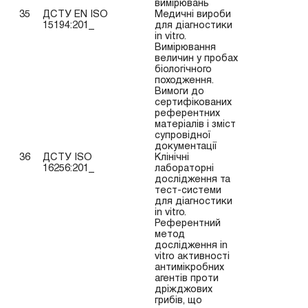
вимірювань
35
ДСТУ EN ISO
Медичні вироби
15194:201_
для діагностики
in vitro.
Вимірювання
величин у пробах
біологічного
походження.
Вимоги до
сертифікованих
референтних
матеріалів і зміст
супровідної
документації
36
ДСТУ ISO
Клінічні
16256:201_
лабораторні
дослідження та
тест-системи
для діагностики
in vitro.
Референтний
метод
дослідження in
vitro активності
антимікробних
агентів проти
дріжджових
грибів, що