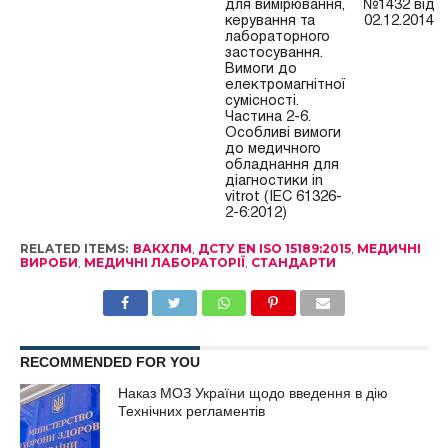
для вимірювання,
№1432 від
керування та
02.12.2014
лабораторного
застосування.
Вимоги до
електромагнітної
сумісності.
Частина 2-6.
Особливі вимоги
до медичного
обладнання для
діагностики in
vitrot (IEC 61326-
2-6:2012)
RELATED ITEMS:
ВАКХЛМ
,
ДСТУ EN ISO 15189:2015
,
МЕДИЧНІ
ВИРОБИ
,
МЕДИЧНІ ЛАБОРАТОРІЇ
,
СТАНДАРТИ
RECOMMENDED FOR YOU
Наказ МОЗ України щодо введення в дію
Технічних регламентів