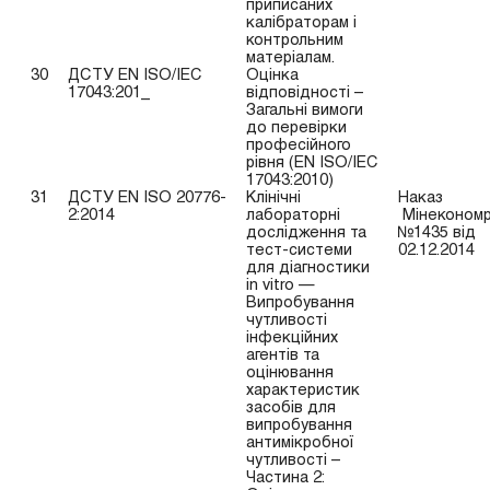
приписаних
калібраторам і
контрольним
матеріалам.
30
ДСТУ EN ISO/IEC
Оцінка
17043:201_
відповідності –
Загальні вимоги
до перевірки
професійного
рівня (EN ISO/IEC
17043:2010)
31
ДСТУ EN ISO 20776-
Клінічні
Наказ
2:2014
лабораторні
Мінекономр
дослідження та
№1435 від
тест-системи
02.12.2014
для діагностики
in vitro —
Випробування
чутливості
інфекційних
агентів та
оцінювання
характеристик
засобів для
випробування
антимікробної
чутливості –
Частина 2: