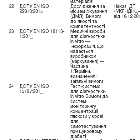
матеріалів
22
ДСТУ EN ISO
Дослідження за
Наказ ДП
22870:2015
місцем лікування
«УКРНДНЦ»
(ДМЛ) Вимоги
від 18.12.20
до якості та
компетентності
23
ДСТУ EN ISO 18113-
Медичні вироби
1:201_
для діагностики
in vitro —
Інформація, що
надається
виробником
(маркування) —
Частина
1:Терміни,
визначення і
загальні вимоги
24
ДСТУ EN ISO
Тест-системи
15197:201_
для діагностики
in vitro. Вимоги до
систем
моніторингу
концентрації
глюкози у крові
для
самотестування
при цукровому
діабеті