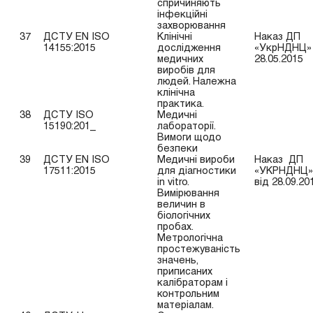
спричиняють
інфекційні
захворювання
37
ДСТУ EN ISO
Клінічні
Наказ ДП
14155:2015
дослідження
«УкрНДНЦ» 
медичних
28.05.2015
виробів для
людей. Належна
клінічна
практика.
38
ДСТУ ISO
Медичні
15190:201_
лабораторії.
Вимоги щодо
безпеки
39
ДСТУ EN ISO
Медичні вироби
Наказ ДП
17511:2015
для діагностики
«УКРНДНЦ»
in vitro.
від 28.09.20
Вимірювання
величин в
біологічних
пробах.
Метрологічна
простежуваність
значень,
приписаних
калібраторам і
контрольним
матеріалам.