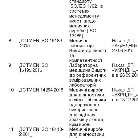
стандарту
ISO/IEC 17021 в
системах
менеджменту
якості щодо
медичних
виробів (ISO
13485)
8
ДСТУ EN ISO 15189
Медичні
Наказ ДП
:2015
лабораторії.
«УкрНДНЦ» 
Вимоги до якості
22.06.2015
та
компетентності
9
ДСТУ EN ISO
Лабораторна
Наказ ДП
15195:2015
медицина Вимоги
«УКРНДНЦ»
до референтних
від 28.09.20
вимірювальних
лабораторій
10
ДСТУ EN 14254:2015
Медичні вироби
Наказ ДП
для діагностики
«УКРНДНЦ»
in vitro – збірники
від 18.12.20
одноразового
використання
для відбору
зразків у людей,
крім крові
11
ДСТУ EN ISO 18113-
Медичні вироби
2:201_
для діагностики