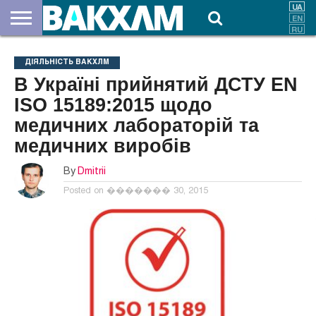
ПРО
НАС
ВНЕСКИ
ДОКУМЕНТИ
НОВИНИ
КОНТАКТИ
ДІЯЛЬНІСТЬ ВАКХЛМ
В Україні прийнятий ДСТУ EN
ISO 15189:2015 щодо
медичних лабораторій та
медичних виробів
By
Dmitrii
Posted on
������� 30, 2015