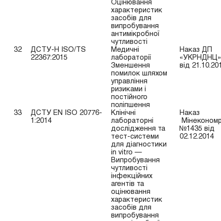
Оцінювання
характеристик
засобів для
випробування
антимікробної
чутливості
32
ДСТУ-Н ISO/TS
Медичні
Наказ ДП
22367:2015
лабораторії
«УКРНДНЦ»
Зменшення
від 21.10.20
помилок шляхом
управління
ризиками і
постійного
поліпшення
33
ДСТУ EN ISO 20776-
Клінічні
Наказ
1:2014
лабораторні
Мінекономр
дослідження та
№1435 від
тест-системи
02.12.2014
для діагностики
in vitro —
Випробування
чутливості
інфекційних
агентів та
оцінювання
характеристик
засобів для
випробування