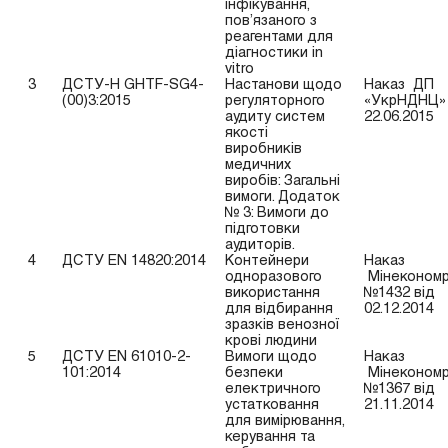
інфікування,
пов’язаного з
реагентами для
діагностики in
vitro
3
ДСТУ-Н GHTF-SG4-
Настанови щодо
Наказ ДП
(00)3:2015
регуляторного
«УкрНДНЦ» 
аудиту систем
22.06.2015
якості
виробників
медичних
виробів: Загальні
вимоги. Додаток
№ 3: Вимоги до
підготовки
аудиторів.
4
ДСТУ EN 14820:2014
Контейнери
Наказ
одноразового
Мінекономр
використання
№1432 від
для відбирання
02.12.2014
зразків венозної
крові людини
5
ДСТУ EN 61010-2-
Вимоги щодо
Наказ
101:2014
безпеки
Мінекономр
електричного
№1367 від
устатковання
21.11.2014
для вимірювання,
керування та