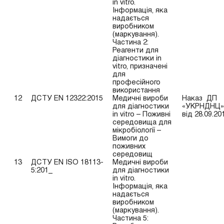
in vitro.
Інформація, яка
надається
виробником
(маркування).
Частина 2:
Реагенти для
діагностики in
vitro, призначені
для
професійного
використання
12
ДСТУ EN 12322:2015
Медичні вироби
Наказ ДП
для діагностики
«УКРНДНЦ»
in vitro – Поживні
від 28.09.20
середовища для
мікробіології –
Вимоги до
поживних
середовищ
13
ДСТУ EN ISO 18113-
Медичні вироби
5:201_
для діагностики
in vitro.
Інформація, яка
надається
виробником
(маркування).
Частина 5: