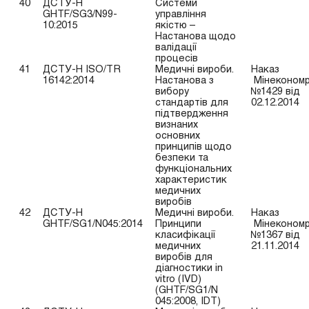
40
ДСТУ-Н
Системи
GHTF/SG3/N99-
управління
10:2015
якістю –
Настанова щодо
валідації
процесів
41
ДСТУ-Н ISO/TR
Медичні вироби.
Наказ
16142:2014
Настанова з
Мінекономр
вибору
№1429 від
стандартів для
02.12.2014
підтвердження
визнаних
основних
принципів щодо
безпеки та
функціональних
характеристик
медичних
виробів
42
ДСТУ-Н
Медичні вироби.
Наказ
GHTF/SG1/N045:2014
Принципи
Мінекономр
класифікації
№1367 від
медичних
21.11.2014
виробів для
діагностики in
vitro (IVD)
(GHTF/SG1/N
045:2008, IDT)