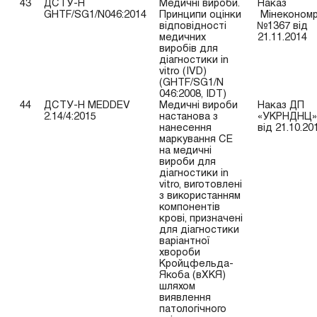
43
ДСТУ-Н
Медичні вироби.
Наказ
GHTF/SG1/N046:2014
Принципи оцінки
Мінекономр
відповідності
№1367 від
медичних
21.11.2014
виробів для
діагностики in
vitro (IVD)
(GHTF/SG1/N
046:2008, IDT)
44
ДСТУ-Н MEDDEV
Медичні вироби
Наказ ДП
2.14/4:2015
настанова з
«УКРНДНЦ»
нанесення
від 21.10.20
маркування СЕ
на медичні
вироби для
діагностики in
vitro, виготовлені
з використанням
компонентів
крові, призначені
для діагностики
варіантної
хвороби
Кройцфельда-
Якоба (вХКЯ)
шляхом
виявлення
патологічного