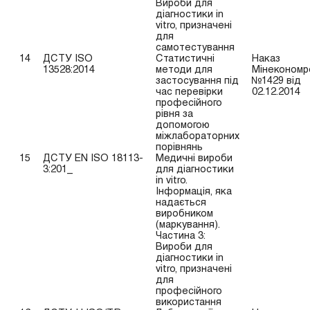
Вироби для
діагностики in
vitro, призначені
для
самотестування
14
ДСТУ ISO
Статистичні
Наказ
13528:2014
методи для
Мінекономр
застосування під
№1429 від
час перевірки
02.12.2014
професійного
рівня за
допомогою
міжлабораторних
порівнянь
15
ДСТУ EN ISO 18113-
Медичні вироби
3:201_
для діагностики
in vitro.
Інформація, яка
надається
виробником
(маркування).
Частина 3:
Вироби для
діагностики in
vitro, призначені
для
професійного
використання