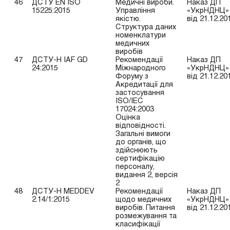
46
ДСТУ EN ISO
Медичні вироби.
Наказ ДП
15225:2015
Управління
«УкрНДНЦ»
якістю.
від 21.12.20
Структура даних
номенклатури
медичних
виробів
47
ДСТУ-Н IAF GD
Рекомендації
Наказ ДП
24:2015
Міжнародного
«УкрНДНЦ»
Форуму з
від 21.12.20
Акредитації для
застосування
ISO/IEC
17024:2003
Оцінка
відповідності.
Загальні вимоги
до органів, що
здійснюють
сертифікацію
персоналу,
видання 2, версія
2
48
ДСТУ-Н MEDDEV
Рекомендації
Наказ ДП
2.14/1:2015
щодо медичних
«УкрНДНЦ»
виробів. Питання
від 21.12.20
розмежування та
класифікації