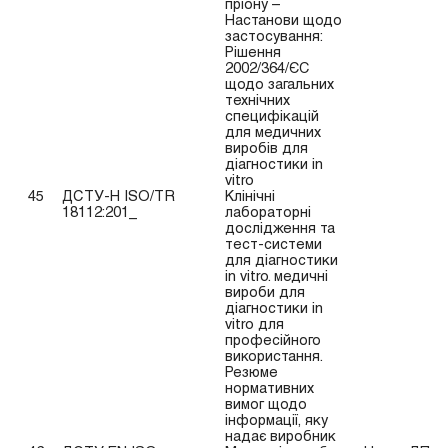
пріону –
Настанови щодо
застосування:
Рішен­ня
2002/364/ЄC
щодо загальних
технічних
специфікацій
для медичних
виробів для
діагностики in
vitro
45
ДСТУ-Н ISO/TR
Клінічні
18112:201_
лабораторні
дослідження та
тест-системи
для діагностики
in vitro. медичні
вироби для
діагно­стики in
vitro для
професійного
використання.
Резюме
нормативних
вимог щодо
інформації, яку
надає виробник