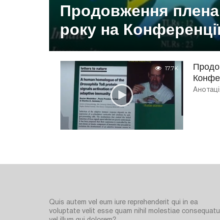
Продовження пленар
року на Конференції
Продов
17.7K
Конфе
Анотаці
Quis autem vel eum iure reprehenderit qui in ea
voluptate velit esse quam nihil molestiae consequatur