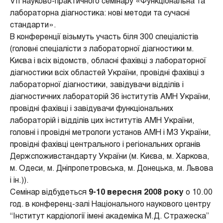
VІІ науково-практичного семінару «Функціональна та
лабораторна діагностика: нові методи та сучасні
стандарти».
В конференції візьмуть участь біля 300 спеціалістів
(головні спеціалісти з лабораторної діагностики м.
Києва і всіх відомств, обласні фахівці з лабораторної
діагностики всіх областей України, провідні фахівці з
лабораторної діагностики, завідувачи відділів і
діагностичних лабораторій 36 інститутів АМН України,
провідні фахівці і завідувачи функціональних
лабораторій і відділів цих інститутів АМН України,
головні і провідні метрологи установ АМН і МЗ України,
провідні фахівці центрального і регіональних органів
Держспоживстандарту України (м. Києва, м. Харкова,
м. Одеси, м. Дніпропетровська, м. Донецька, м. Львова
і ін.)).
Семінар відбудеться
9-10 вересня 2008 року
о 10.00
год. в конференц-залі Національного наукового центру
“Інститут кардіології імені академіка М.Д. Стражеска”