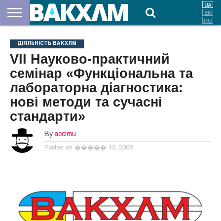
ПРО
НАС
ВНЕСКИ
ДОКУМЕНТИ
НОВИНИ
КОНТАКТИ
ДІЯЛЬНІСТЬ ВАКХЛМ
VІІ Науково-практичний
семінар «Функціональна та
лабораторна діагностика:
нові методи та сучасні
стандарти»
By
acclmu
Posted on
����� 15, 2008