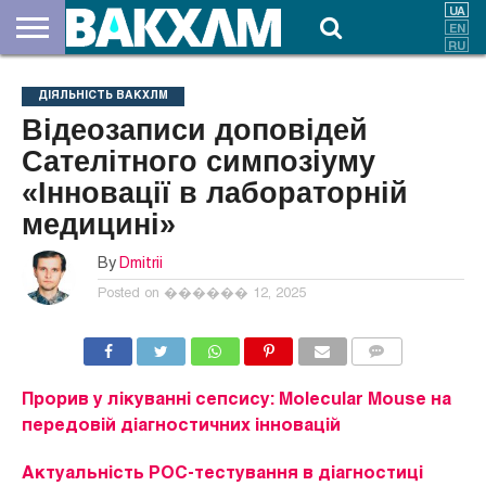
ПРО
НАС
ВНЕСКИ
ДОКУМЕНТИ
НОВИНИ
КОНТАКТИ
ДІЯЛЬНІСТЬ ВАКХЛМ
Відеозаписи доповідей
Сателітного симпозіуму
«Інновації в лабораторній
медицині»
By
Dmitrii
Posted on
������ 12, 2025
COMMENTS
Прорив у лікуванні сепсису: Molecular Mouse на
передовій діагностичних інновацій
Актуальність РОС-тестування в діагностиці