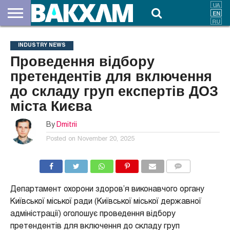
ABOUT
US
DOCUMENTS
NEWS
CONTACTS
INDUSTRY NEWS
Проведення відбору
претендентів для включення
до складу груп експертів ДОЗ
міста Києва
By
Dmitrii
Posted on
November 20, 2025
COMMENTS
Департамент охорони здоров’я виконавчого органу
Київської міської ради (Київської міської державної
адміністрації) оголошує проведення відбору
претендентів для включення до складу груп