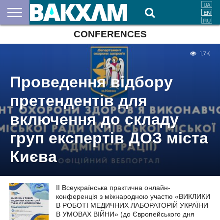
CONFERENCES
ABOUT
US
DOCUMENTS
NEWS
CONTACTS
1.7K
Проведення відбору
претендентів для
включення до складу
груп експертів ДОЗ міста
Києва
ІІ Всеукраїнська практична онлайн-
конференція з міжнародною участю «ВИКЛИКИ
В РОБОТІ МЕДИЧНИХ ЛАБОРАТОРІЙ УКРАЇНИ
В УМОВАХ ВІЙНИ» (до Європейського дня