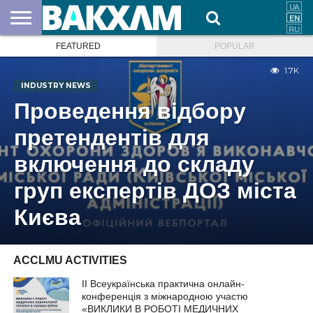
FEATURED
POPULAR
ABOUT
US
DOCUMENTS
NEWS
CONTACTS
1.7K
INDUSTRY NEWS
Проведення відбору
претендентів для
включення до складу
груп експертів ДОЗ міста
Києва
ACCLMU ACTIVITIES
ІІ Всеукраїнська практична онлайн-
конференція з міжнародною участю
«ВИКЛИКИ В РОБОТІ МЕДИЧНИХ