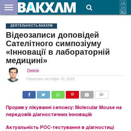
О
НАС
ВЗНОСЫ
ДОКУМЕНТЫ
НОВОСТИ
КОНТАКТЫ
ДЕЯТЕЛЬНОСТЬ ВАКХЛМ
Відеозаписи доповідей
Сателітного симпозіуму
«Інновації в лабораторній
медицині»
Dmitrii
Написано
октября 12, 2025
КОММЕНТАРИИ
Прорив у лікуванні сепсису: Molecular Mouse на
передовій діагностичних інновацій
Актуальність РОС-тестування в діагностиці