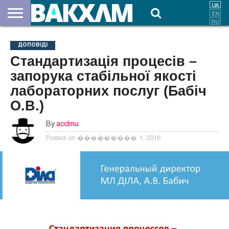
ПРО
НАС
ВНЕСКИ
ДОКУМЕНТИ
НОВИНИ
КОНТАКТИ
ДОПОВІДІ
Стандартизація процесів –
запорука стабільної якості
лабораторних послуг (Бабіч
О.В.)
By
acclmu
Posted on
��������� 1, 2016