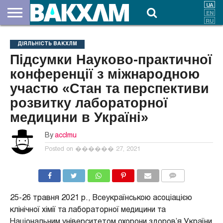
ПРО
НАС
ВНЕСКИ
ДОКУМЕНТИ
НОВИНИ
КОНТАКТИ
ДІЯЛЬНІСТЬ ВАКХЛМ
Підсумки Науково-практичної
конференції з міжнародною
участю «Стан та перспективи
розвитку лабораторної
медицини в Україні»
By
acclmu
Posted on
������ 27, 2021
COMMENTS
25-26 травня 2021 р., Всеукраїнською асоціацією
клінічної хімії та лабораторної медицини та
Національним університетом охорони здоров’я України