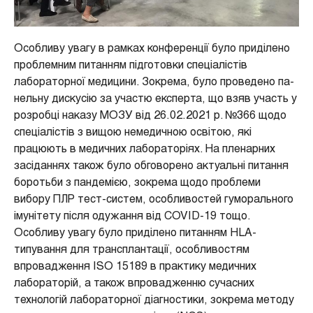
Особливу увагу в рамках конференції було приділено
проблемним питанням підготовки спеціалістів
лабораторної медицини. Зокрема, було проведено па­
нельну дискусію за участю експерта, що взяв участь у
розробці наказу МОЗУ від 26.02.2021 р. №366 щодо
спеціалістів з вищою немедичною освітою, які
працюють в медичних лабораторіях. На пленарних
засіданнях також було обговорено актуальні питання
боротьби з пандемією, зокрема щодо проблеми
вибору ПЛР тест-систем, особливостей гуморального
імунітету після одужання від COVID-19 тощо.
Особливу увагу було приділено питанням HLA-
типування для трансплантації, особливостям
впровадження ISO 15189 в практику медичних
лабораторій, а також впровадженню сучасних
технологій лабораторної діа­гнос­тики, зокрема методу