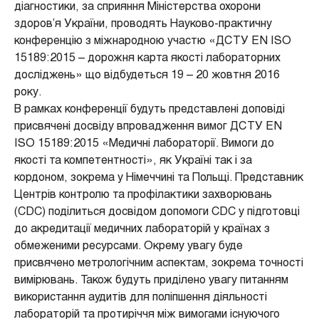
діагностики, за сприяння Міністерства охорони
здоров’я України, проводять Науково-практичну
конференцію з міжнародною участю «ДСТУ EN ISO
15189:2015 – дорожня карта якості лабораторних
досліджень» що відбудеться 19 – 20 жовтня 2016
року.
В рамках конференції будуть представлені доповіді
присвячені досвіду впровадження вимог ДСТУ EN
ISO 15189:2015 «Медичні лабораторії. Вимоги до
якості та компетентності», як Україні так і за
кордоном, зокрема у Німеччині та Польщі. Представник
Центрів контролю та профілактики захворювань
(CDC) поділиться досвідом допомоги CDC у підготовці
до акредитації медичних лабораторій у країнах з
обмеженими ресурсами. Окрему увагу буде
присвячено метрологічним аспектам, зокрема точності
вимірювань. Також будуть приділено увагу питанням
використання аудитів для поліпшення діяльності
лабораторій та протиріччя між вимогами існуючого