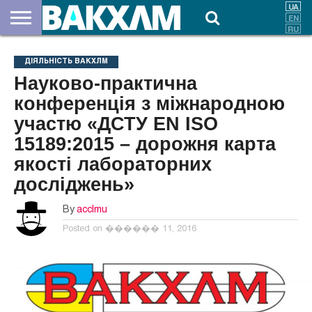
ПРО
НАС
ВНЕСКИ
ДОКУМЕНТИ
НОВИНИ
КОНТАКТИ
ДІЯЛЬНІСТЬ ВАКХЛМ
Науково-практична
конференція з міжнародною
участю «ДСТУ EN ISO
15189:2015 – дорожня карта
якості лабораторних
досліджень»
By
acclmu
Posted on
������ 11, 2016