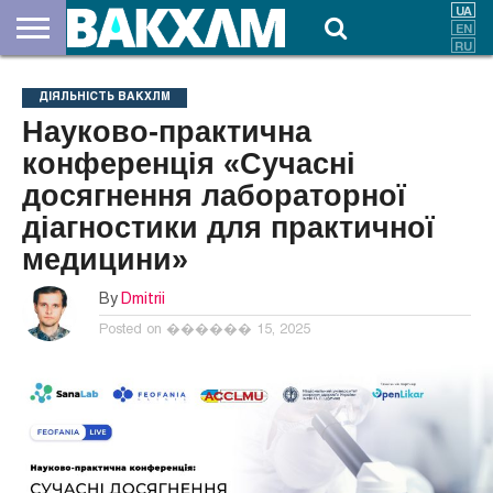
ПРО
НАС
ВНЕСКИ
ДОКУМЕНТИ
НОВИНИ
КОНТАКТИ
ДІЯЛЬНІСТЬ ВАКХЛМ
Науково-практична
конференція «Сучасні
досягнення лабораторної
діагностики для практичної
медицини»
By
Dmitrii
Posted on
������ 15, 2025