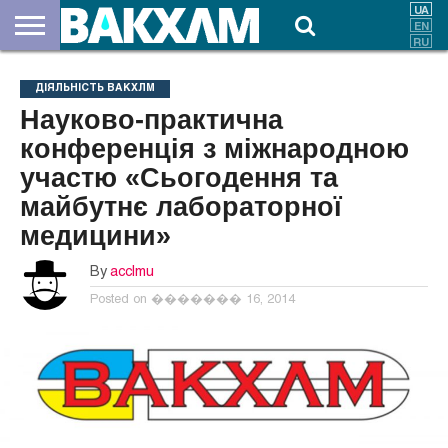
ПРО
НАС
ВНЕСКИ
ДОКУМЕНТИ
НОВИНИ
КОНТАКТИ
ДІЯЛЬНІСТЬ ВАКХЛМ
Науково-практична
конференція з міжнародною
участю «Сьогодення та
майбутнє лабораторної
медицини»
By
acclmu
Posted on
������� 16, 2014