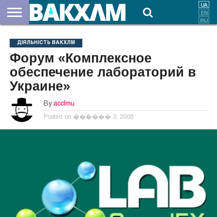
ПРО
НАС
ВНЕСКИ
ДОКУМЕНТИ
НОВИНИ
КОНТАКТИ
ДІЯЛЬНІСТЬ ВАКХЛМ
Форум «Комплексное
обеспечение лабораторий в
Украине»
By
acclmu
Posted on
������ 3, 2008