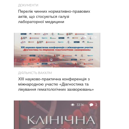
ДОКУМЕНТИ
Перелік чинних нормативно-правових
актів, що стосуються галузі
лабораторної медицини
40.1K
ДІЯЛЬНІСТЬ ВАКХЛМ
XIII науково-практична конференція з
міжнародною участю «Діагностика та
лікування гематологічних захворювань»
33.1K
2