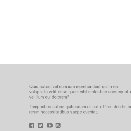
Quis autem vel eum iure reprehenderit qui in ea
voluptate velit esse quam nihil molestiae consequatur
vel illum qui dolorem?
Temporibus autem quibusdam et aut officiis debitis a
rerum necessitatibus saepe eveniet.