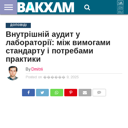
ПРО
НАС
ВНЕСКИ
ДОКУМЕНТИ
НОВИНИ
КОНТАКТИ
ДОПОВІДІ
Внутрішній аудит у
лабораторії: між вимогами
стандарту і потребами
практики
By
Dmitrii
Posted on
������ 9, 2025
COMMENTS