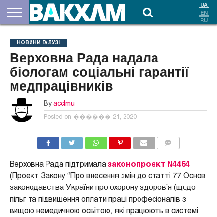
ПРО
НАС
ВНЕСКИ
ДОКУМЕНТИ
НОВИНИ
КОНТАКТИ
НОВИНИ ГАЛУЗІ
Верховна Рада надала
біологам соціальні гарантії
медпрацівників
By
acclmu
Posted on
������ 21, 2020
COMMENTS
Верховна Рада підтримала
законопроект N4464
(Проект Закону “Про внесення змін до статті 77 Основ
законодавства України про охорону здоров’я (щодо
пільг та підвищення оплати праці професіоналів з
вищою немедичною освітою, які працюють в системі