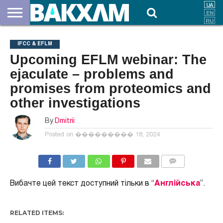
ПРО
НАС
ВНЕСКИ
ДОКУМЕНТИ
НОВИНИ
КОНТАКТИ
IFCC & EFLM
Upcoming EFLM webinar: The
ejaculate – problems and
promises from proteomics and
other investigations
By
Dmitrii
Posted on
��������� 18, 2024
COMMENTS
Вибачте цей текст доступний тільки в “
Англійська
”.
RELATED ITEMS: