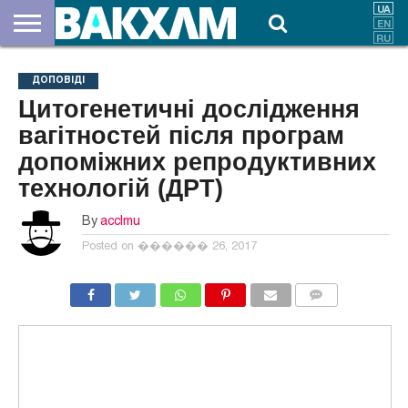
ПРО
НАС
ВНЕСКИ
ДОКУМЕНТИ
НОВИНИ
КОНТАКТИ
ДОПОВІДІ
Цитогенетичні дослідження
вагітностей після програм
допоміжних репродуктивних
технологій (ДРТ)
By
acclmu
Posted on
������ 26, 2017
COMMENTS