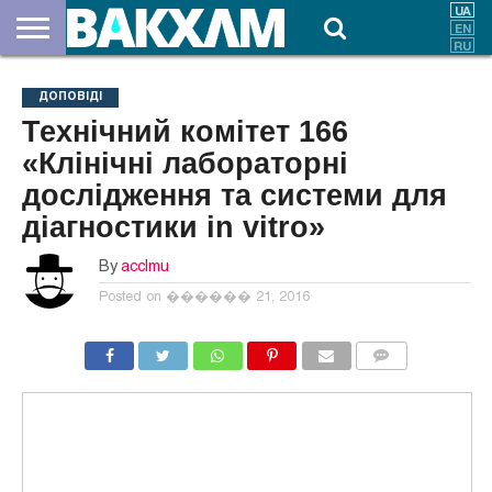
ПРО
НАС
ВНЕСКИ
ДОКУМЕНТИ
НОВИНИ
КОНТАКТИ
ДОПОВІДІ
Технічний комітет 166
«Клінічні лабораторні
дослідження та системи для
діагностики in vitro»
By
acclmu
Posted on
������ 21, 2016
COMMENTS