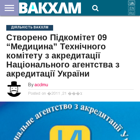
ПРО
НАС
ВНЕСКИ
ДОКУМЕНТИ
НОВИНИ
КОНТАКТИ
ДІЯЛЬНІСТЬ ВАКХЛМ
Створено Підкомітет 09
“Медицина” Технічного
комітету з акредитації
Національного агентства з
акредитації України
By
acclmu
Posted on
�צ��� 21, 2011