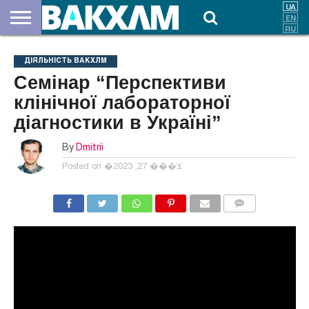
ПРО
НАС
ВНЕСКИ
ДОКУМЕНТИ
НОВИНИ
КОНТАКТИ
ДІЯЛЬНІСТЬ ВАКХЛМ
Семінар “Перспективи
клінічної лабораторної
діагностики в Україні”
By
Dmitrii
Posted on
�צ��� 27, 2023
COMMENTS