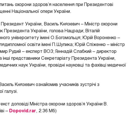
 питань охорони здоров’я населення при Президентові
іщенні Національної опери України.
 Президент України, Василь Князевич – Міністр охорони
к Президента України, голова Нацради; Віталій
ного університету імені О.Богомольця; Юрій Вороненко –
лядипломної освіти імені П.Шупика; Юрій Спіженко – міністр
имир Рудий – експерт ВОЗ; Геннадій Слабкий – директор
а інші представники Секретаріату Президента України,
едичних наук України, провідні науковці та фахівці медичної
асиль Князевич ознайомив учасників зустрічі з
 галузі.
кст доповіді Міністра охорони здоров’я України В.
ві –
Dopovid.rar
, 2.36 Мб)