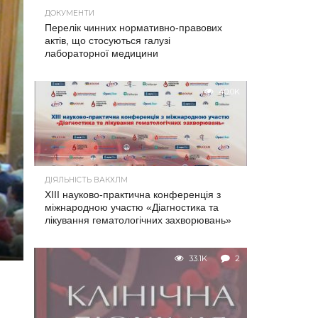
ДОКУМЕНТИ
Перелік чинних нормативно-правових
актів, що стосуються галузі
лабораторної медицини
40.0K
ДІЯЛЬНІСТЬ ВАКХЛМ
XIII науково-практична конференція з
міжнародною участю «Діагностика та
лікування гематологічних захворювань»
33.1K
2