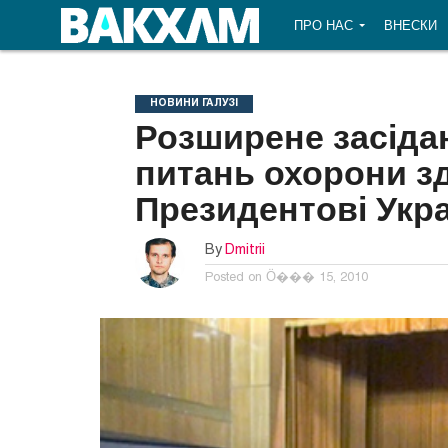
ПРО НАС
ВНЕСКИ
НОВИНИ ГАЛУЗІ
Розширене засіда
питань охорони з
Президентові Укр
By
Dmitrii
Posted on
Ӧ��� 15, 2010