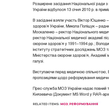
Розширене засідання Національної ради з
України відбулося 13 січня 2010 р. в прим
В засіданні взяли участь Віктор Ющенко –
здоров’я України, Микола Поліщук – радни
Москаленко – ректор Національного медич
ректор Національної медичної академії піс
охорони здоров’я у 1991–1994 рр.; Волод
інституту стратегічних досліджень МОЗ т
Міністерства охорони здоров’я, Академії м
галузі.
Виступаючи перед медичною спільнотою, В
пропозиціями щодо реформування медичної
Прес-служба МОЗ України надає повний те
Князевича (Документ MS Word у RAR-архі
RELATED ITEMS:
МОЗ
,
РЕФОРМУВАННЯ