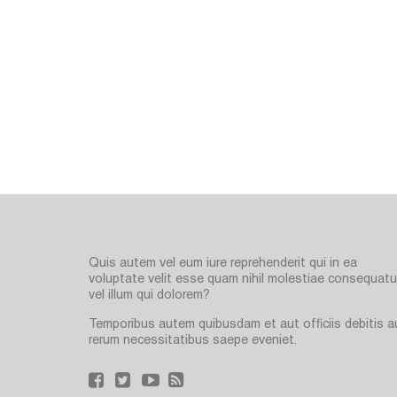
Quis autem vel eum iure reprehenderit qui in ea
voluptate velit esse quam nihil molestiae consequatur
vel illum qui dolorem?
Temporibus autem quibusdam et aut officiis debitis a
rerum necessitatibus saepe eveniet.