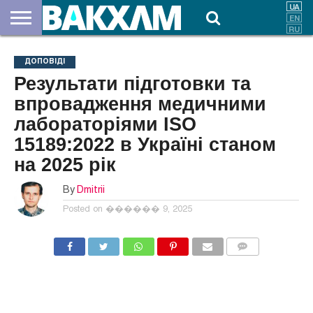
ПРО
НАС
ВНЕСКИ
ДОКУМЕНТИ
НОВИНИ
КОНТАКТИ
ДОПОВІДІ
Результати підготовки та
впровадження медичними
лабораторіями ISO
15189:2022 в Україні станом
на 2025 рік
By
Dmitrii
Posted on
������ 9, 2025
COMMENTS