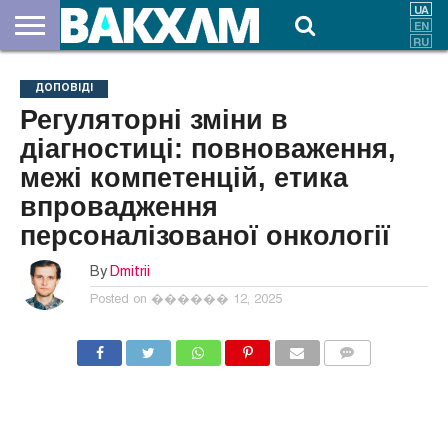
ПРО
НАС
ВНЕСКИ
ДОКУМЕНТИ
НОВИНИ
КОНТАКТИ
ДОПОВІДІ
Регуляторні зміни в
діагностиці: повноваження,
межі компетенцій, етика
впровадження
персоналізованої онкології
By
Dmitrii
Posted on
������ 12, 2025
COMMENTS