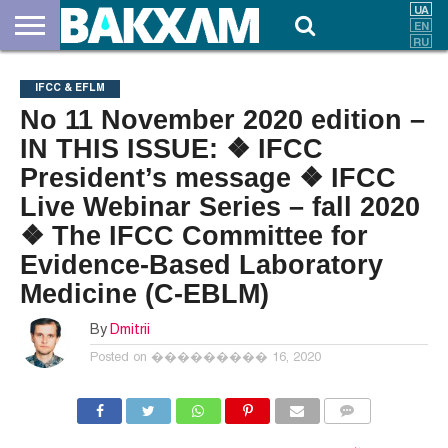
ПРО
НАС
ВНЕСКИ
ДОКУМЕНТИ
НОВИНИ
КОНТАКТИ
IFCC & EFLM
No 11 November 2020 edition –
IN THIS ISSUE: ❖ IFCC
President’s message ❖ IFCC
Live Webinar Series – fall 2020
❖ The IFCC Committee for
Evidence-Based Laboratory
Medicine (C-EBLM)
By
Dmitrii
Posted on
��������� 16, 2020
COMMENTS