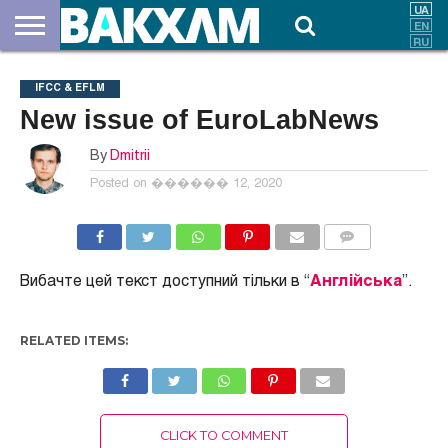
ПРО
НАС
ВНЕСКИ
ДОКУМЕНТИ
НОВИНИ
КОНТАКТИ
IFCC & EFLM
New issue of EuroLabNews
By
Dmitrii
Posted on
������ 12, 2020
COMMENTS
Вибачте цей текст доступний тільки в “
Англійська
”.
RELATED ITEMS:
CLICK TO COMMENT