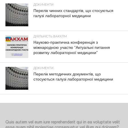
ДОКУМЕНТИ
Перелік чинних стандартів, що стосуються
галузі лабораторної медицини
ДІЯЛЬНІСТЬ ВАКХЛМ
Науково-практична конференція з
міжнародною участю “Актуальні питання
розвитку лабораторної медицини”
ДОКУМЕНТИ
Перелік методичних документів, що
стосуються галузі лабораторної медицини
Quis autem vel eum iure reprehenderit qui in ea voluptate velit
esse quam nihil molestiae consequatur, vel illum qui dolorem?