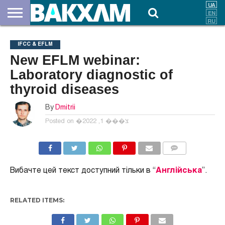
ПРО
НАС
ВНЕСКИ
ДОКУМЕНТИ
НОВИНИ
КОНТАКТИ
IFCC & EFLM
New EFLM webinar:
Laboratory diagnostic of
thyroid diseases
By
Dmitrii
Posted on
�צ��� 1, 2022
COMMENTS
Вибачте цей текст доступний тільки в “
Англійська
”.
RELATED ITEMS: