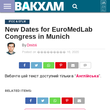
ПРО
НАС
ВНЕСКИ
ДОКУМЕНТИ
НОВИНИ
КОНТАКТИ
IFCC & EFLM
New Dates for EuroMedLab
Congress in Munich
By
Dmitrii
Posted on
��������� 16, 2020
COMMENTS
Вибачте цей текст доступний тільки в “
Англійська
”.
RELATED ITEMS: