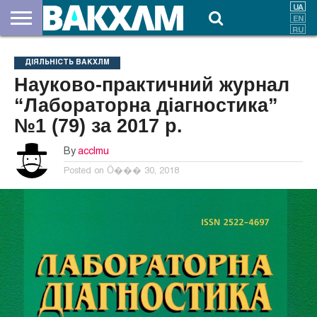
ПРО
НАС
ВНЕСКИ
ДОКУМЕНТИ
НОВИНИ
КОНТАКТИ
ДІЯЛЬНІСТЬ ВАКХЛМ
Науково-практичний журнал
“Лабораторна діагностика”
№1 (79) за 2017 р.
By
acclmu
Posted on
Ӧ��� 30, 2018