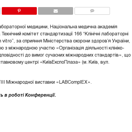
COMMENTS
а лабораторної медицини, Національна медична академія
 Технічний комітет стандартизації 166 “Клінічні лабораторні
 vitro”, за сприяння Міністерства охорони здоров’я України,
 з міжнародною участю «Організація діяльності клініко-
ідповідності до вимог сучасних міжнародних стандартів», що
тавковому центрі «КиївЕкспоПлаза» (м. Київ, вул.
ІІI Міжнародної виставки «LABComplEX».
ь в роботі Конференції.