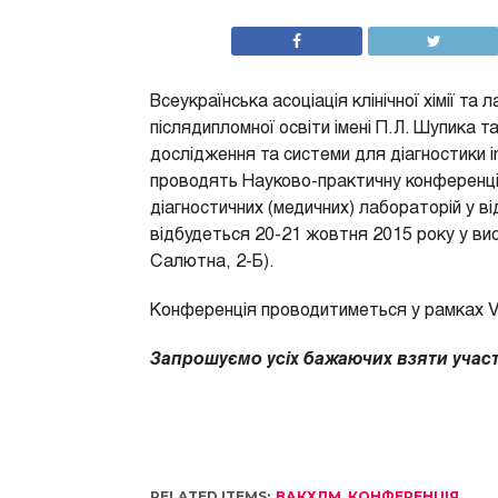
Всеукраїнська асоціація клінічної хімії т
післядипломної освіти імені П.Л. Шупика та
дослідження та системи для діагностики in
проводять Науково-практичну конференцію
діагностичних (медичних) лабораторій у в
відбудеться 20-21 жовтня 2015 року у вис
Салютна, 2-Б).
Конференція проводитиметься у рамках V
Запрошуємо усіх бажаючих взяти участ
RELATED ITEMS:
ВАКХЛМ
,
КОНФЕРЕНЦІЯ