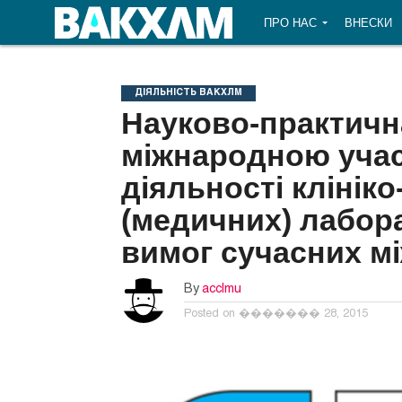
ПРО НАС
ВНЕСКИ
ДІЯЛЬНІСТЬ ВАКХЛМ
Науково-практичн
міжнародною учас
діяльності клінік
(медичних) лабора
вимог сучасних м
By
acclmu
Posted on
������� 28, 2015