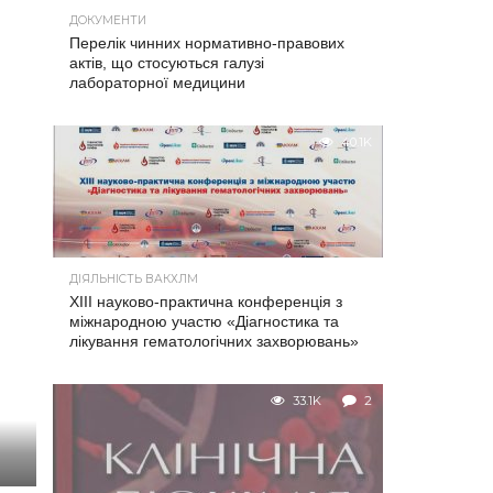
ДОКУМЕНТИ
Перелік чинних нормативно-правових
актів, що стосуються галузі
лабораторної медицини
40.1K
ДІЯЛЬНІСТЬ ВАКХЛМ
XIII науково-практична конференція з
міжнародною участю «Діагностика та
лікування гематологічних захворювань»
33.1K
2