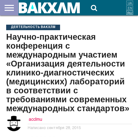
О
НАС
ВЗНОСЫ
ДОКУМЕНТЫ
НОВОСТИ
КОНТАКТЫ
ДЕЯТЕЛЬНОСТЬ ВАКХЛМ
Научно-практическая
конференция с
международным участием
«Организация деятельности
клинико-диагностических
(медицинских) лабораторий
в соответствии с
требованиями современных
международных стандартов»
acclmu
Написано
сентября 28, 2015