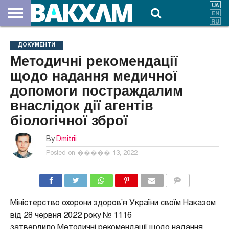
ПРО
НАС
ВНЕСКИ
ДОКУМЕНТИ
НОВИНИ
КОНТАКТИ
ДОКУМЕНТИ
Методичні рекомендації
щодо надання медичної
допомоги постраждалим
внаслідок дії агентів
біологічної зброї
By
Dmitrii
Posted on
����� 13, 2022
COMMENTS
Міністерство охорони здоров’я України своїм Наказом
від 28 червня 2022 року № 1116
затвердило Методичні рекомендації щодо надання