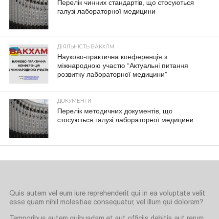
Перелік чинних стандартів, що стосуються
галузі лабораторної медицини
ДІЯЛЬНІСТЬ ВАКХЛМ
Науково-практична конференція з
міжнародною участю “Актуальні питання
розвитку лабораторної медицини”
ДОКУМЕНТИ
Перелік методичних документів, що
стосуються галузі лабораторної медицини
Quis autem vel eum iure reprehenderit qui in ea voluptate velit
esse quam nihil molestiae consequatur, vel illum qui dolorem?
Temporibus autem quibusdam et aut officiis debitis aut rerum