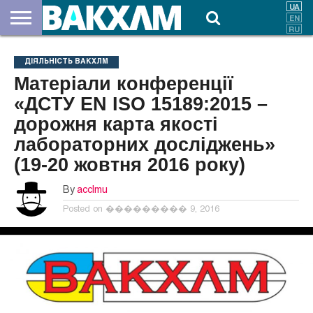
ПРО
НАС
ВНЕСКИ
ДОКУМЕНТИ
НОВИНИ
КОНТАКТИ
ДІЯЛЬНІСТЬ ВАКХЛМ
Матеріали конференції
«ДСТУ EN ISO 15189:2015 –
дорожня карта якості
лабораторних досліджень»
(19-20 жовтня 2016 року)
By
acclmu
Posted on
��������� 9, 2016