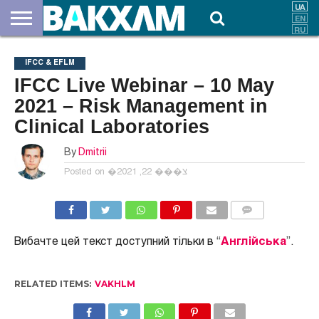
ПРО
НАС
ВНЕСКИ
ДОКУМЕНТИ
НОВИНИ
КОНТАКТИ
IFCC & EFLM
IFCC Live Webinar – 10 May
2021 – Risk Management in
Clinical Laboratories
By
Dmitrii
Posted on
�צ��� 22, 2021
COMMENTS
Вибачте цей текст доступний тільки в “
Англійська
”.
RELATED ITEMS:
VAKHLM