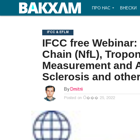
ПРО НАС
ВНЕСКИ
IFCC & EFLM
IFCC free Webinar:
Chain (NfL), Tropon
Measurement and Ap
Sclerosis and other
By
Dmitrii
Posted on
Ӧ��� 25, 2022