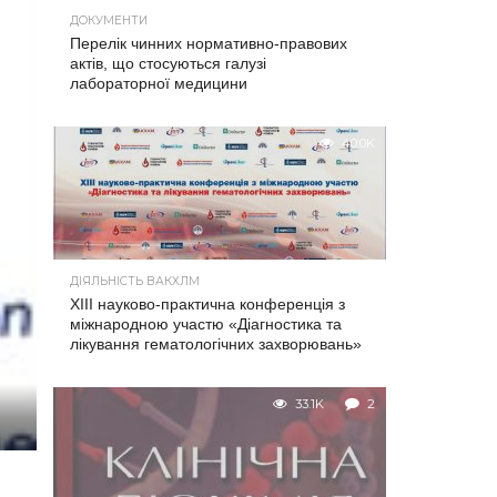
ДОКУМЕНТИ
Перелік чинних нормативно-правових
актів, що стосуються галузі
лабораторної медицини
40.0K
ДІЯЛЬНІСТЬ ВАКХЛМ
XIII науково-практична конференція з
міжнародною участю «Діагностика та
лікування гематологічних захворювань»
33.1K
2