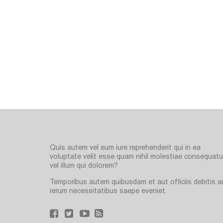
Quis autem vel eum iure reprehenderit qui in ea
voluptate velit esse quam nihil molestiae consequatur
vel illum qui dolorem?
Temporibus autem quibusdam et aut officiis debitis a
rerum necessitatibus saepe eveniet.