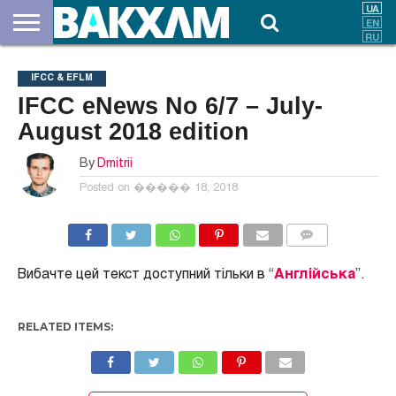
ПРО
НАС
ВНЕСКИ
ДОКУМЕНТИ
НОВИНИ
КОНТАКТИ
IFCC & EFLM
IFCC eNews No 6/7 – July-
August 2018 edition
By
Dmitrii
Posted on
����� 18, 2018
COMMENTS
Вибачте цей текст доступний тільки в “
Англійська
”.
RELATED ITEMS: