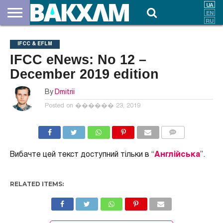
ПРО
НАС
ВНЕСКИ
ДОКУМЕНТИ
НОВИНИ
КОНТАКТИ
IFCC & EFLM
IFCC eNews: No 12 –
December 2019 edition
By
Dmitrii
Posted on
������ 23, 2019
COMMENTS
Вибачте цей текст доступний тільки в “
Англійська
”.
RELATED ITEMS: