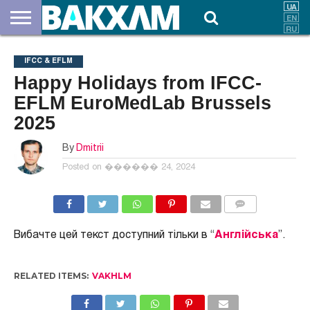
ПРО
НАС
ВНЕСКИ
ДОКУМЕНТИ
НОВИНИ
КОНТАКТИ
IFCC & EFLM
Happy Holidays from IFCC-
EFLM EuroMedLab Brussels
2025
By
Dmitrii
Posted on
������ 24, 2024
COMMENTS
Вибачте цей текст доступний тільки в “
Англійська
”.
RELATED ITEMS:
VAKHLM