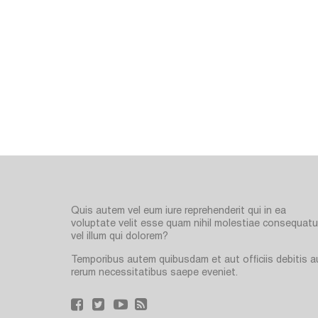
Quis autem vel eum iure reprehenderit qui in ea
voluptate velit esse quam nihil molestiae consequatur
vel illum qui dolorem?
Temporibus autem quibusdam et aut officiis debitis a
rerum necessitatibus saepe eveniet.