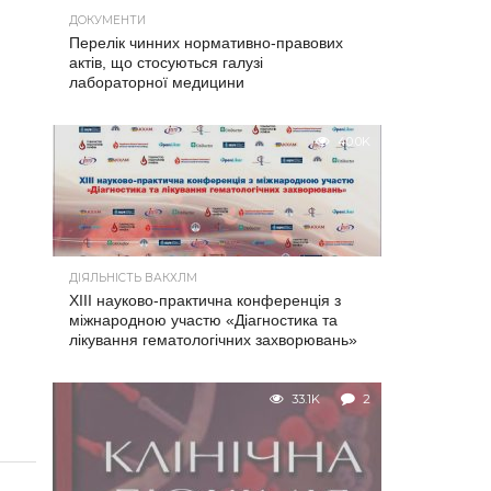
ДОКУМЕНТИ
Перелік чинних нормативно-правових
актів, що стосуються галузі
лабораторної медицини
40.0K
ДІЯЛЬНІСТЬ ВАКХЛМ
XIII науково-практична конференція з
міжнародною участю «Діагностика та
лікування гематологічних захворювань»
33.1K
2