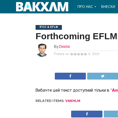
ПРО НАС
ВНЕСКИ
IFCC & EFLM
Forthcoming EFLM
By
Dmitrii
Posted on
����� 9, 2025
Вибачте цей текст доступний тільки в “
Ан
RELATED ITEMS:
VAKHLM