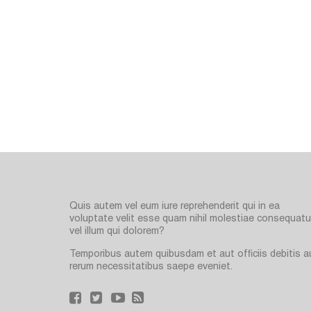
Quis autem vel eum iure reprehenderit qui in ea
voluptate velit esse quam nihil molestiae consequatur
vel illum qui dolorem?
Temporibus autem quibusdam et aut officiis debitis a
rerum necessitatibus saepe eveniet.