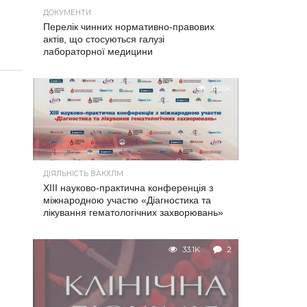
ДОКУМЕНТИ
Перелік чинних нормативно-правових
актів, що стосуються галузі
лабораторної медицини
40.0K
ДІЯЛЬНІСТЬ ВАКХЛМ
XIII науково-практична конференція з
міжнародною участю «Діагностика та
лікування гематологічних захворювань»
33.1K
2