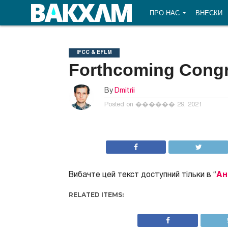
ПРО НАС
ВНЕСКИ
IFCC & EFLM
Forthcoming Congr
By
Dmitrii
Posted on
������ 29, 2021
Вибачте цей текст доступний тільки в “
Ан
RELATED ITEMS: