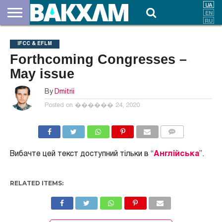
ПРО
НАС
ВНЕСКИ
ДОКУМЕНТИ
НОВИНИ
КОНТАКТИ
IFCC & EFLM
Forthcoming Congresses –
May issue
By
Dmitrii
Posted on
������ 24, 2020
COMMENTS
Вибачте цей текст доступний тільки в “
Англійська
”.
RELATED ITEMS: