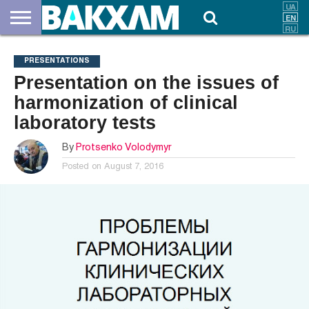
ABOUT
US
DOCUMENTS
NEWS
CONTACTS
PRESENTATIONS
Presentation on the issues of
harmonization of clinical
laboratory tests
By
Protsenko Volodymyr
Posted on
August 7, 2016