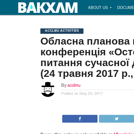
ABOUT US
DOCUME
ACCLMU ACTIVITIES
Обласна планова 
конференція «Ост
питання сучасної 
(24 травня 2017 р.
By
acclmu
Posted on
May 24, 2017