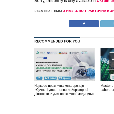
Sorry, this entry is only available in
Ukrainia
RELATED ITEMS:
Х НАУКОВО-ПРАКТИЧНА КО
RECOMMENDED FOR YOU
Науково-практична конференція
Master c
«Сучасні досягнення лабораторної
Laborato
діагностики для практичної медицини»