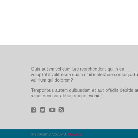
Quis autem vel eum iure reprehenderit qui in ea
voluptate velit esse quam nihil molestiae consequatur
vel illum qui dolorem?
Temporibus autem quibusdam et aut officiis debitis a
rerum necessitatibus saepe eveniet.
© 2006-2016 ACCLMU.
Atlaskit
.