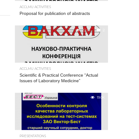
ACCLMU ACTIVITIES
Proposal for publication of abstracts
22.1K
2
ACCLMU ACTIVITIES
Scientific & Practical Conference “Actual
Issues of Laboratory Medicine”
19.0K
PRESENTATIONS