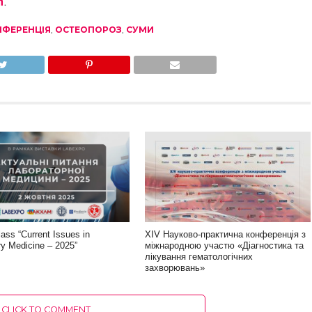
n
.
НФЕРЕНЦІЯ
,
ОСТЕОПОРОЗ
,
СУМИ
lass “Current Issues in
XIV Науково-практична конференція з
ry Medicine – 2025”
міжнародною участю «Діагностика та
лікування гематологічних
захворювань»
CLICK TO COMMENT