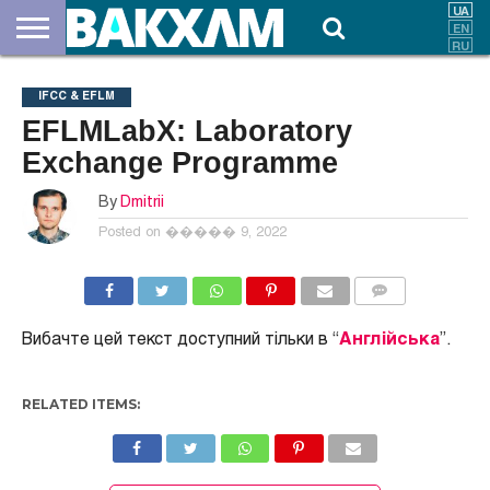
ПРО
НАС
ВНЕСКИ
ДОКУМЕНТИ
НОВИНИ
КОНТАКТИ
IFCC & EFLM
EFLMLabX: Laboratory
Exchange Programme
By
Dmitrii
Posted on
����� 9, 2022
COMMENTS
Вибачте цей текст доступний тільки в “
Англійська
”.
RELATED ITEMS: