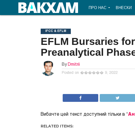
ПРО НАС
ВНЕСКИ
IFCC & EFLM
EFLM Bursaries fo
Preanalytical Phas
By
Dmitrii
Posted on
������ 9, 2022
Вибачте цей текст доступний тільки в “
Ан
RELATED ITEMS: