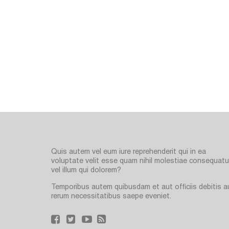
Quis autem vel eum iure reprehenderit qui in ea
voluptate velit esse quam nihil molestiae consequatur
vel illum qui dolorem?
Temporibus autem quibusdam et aut officiis debitis a
rerum necessitatibus saepe eveniet.