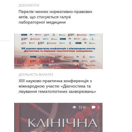
ДОКУМЕНТИ
Перелік чинних нормативно-правових
актів, що стосуються галузі
лабораторної медицини
40.1K
ДІЯЛЬНІСТЬ ВАКХЛМ
XIII науково-практична конференція з
міжнародною участю «Діагностика та
лікування гематологічних захворювань»
33.1K
2