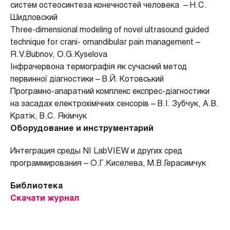
систем остеосинтеза конечностей человека – Н.С.
Шидловский
Three-dimensional modeling of novel ultrasound guided
technique for crani- omandibular pain management –
R.V.Bubnov, O.G.Kyselova
Інфрачервона термографія як сучасний метод
первинної діагностики – В.Й. Котовський
Програмно-апаратний комплекс експрес-діагностики
на засадах електрохімічних сенсорів – В.І. Зубчук, А.В.
Кратік, В.С. Якімчук
Оборудование и инструментарий
Интеграция среды NI LabVIEW и других сред
программирования – О.Г.Киселева, М.В.Герасимчук
Библиотека
Скачати журнал