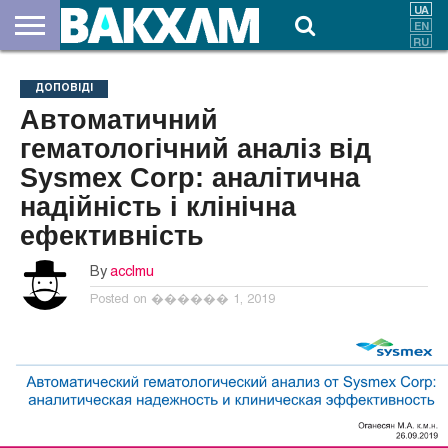
ПРО
НАС
ВНЕСКИ
ДОКУМЕНТИ
НОВИНИ
КОНТАКТИ
ДОПОВІДІ
Автоматичний
гематологічний аналіз від
Sysmex Corp: аналітична
надійність і клінічна
ефективність
By
acclmu
Posted on
������ 1, 2019