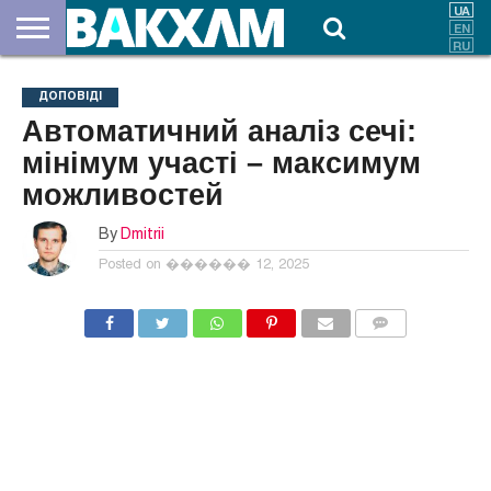
ПРО
НАС
ВНЕСКИ
ДОКУМЕНТИ
НОВИНИ
КОНТАКТИ
ДОПОВІДІ
Автоматичний аналіз сечі:
мінімум участі – максимум
можливостей
By
Dmitrii
Posted on
������ 12, 2025
COMMENTS